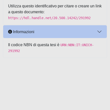
Utilizza questo identificativo per citare o creare un link
a questo documento:
https://hdl.handle.net/20.500.14242/291992
Informazioni
Il codice NBN di questa tesi è
URN:NBN:IT:UNICH-
291992
Powered by UNITESI
-
about
UNITESI
-
Utilizzo dei cookie
-
Copyright © 2026
Area riservata