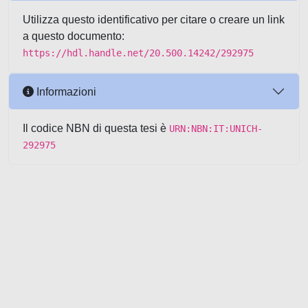
Utilizza questo identificativo per citare o creare un link
a questo documento:
https://hdl.handle.net/20.500.14242/292975
Informazioni
Il codice NBN di questa tesi è
URN:NBN:IT:UNICH-
292975
Powered by UNITESI
-
about
UNITESI
-
Utilizzo dei cookie
-
Copyright © 2026
Area riservata