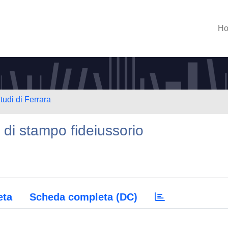
H
tudi di Ferrara
 di stampo fideiussorio
eta
Scheda completa (DC)