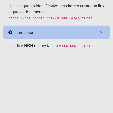
Utilizza questo identificativo per citare o creare un link
a questo documento:
https://hdl.handle.net/20.500.14242/293909
Informazioni
Il codice NBN di questa tesi è
URN:NBN:IT:UNICH-
293909
Powered by UNITESI
-
about
UNITESI
-
Utilizzo dei cookie
-
Copyright © 2026
Area riservata