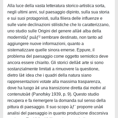
Alla luce della vasta letteratura storico-artistica sorta,
negli ultimi anni, sul paesaggio dipinto, sulla sua storia
e sui suoi protagonisti, sulla filiera delle influenze e
sulle varie declinazioni stilistiche che lo caratterizzano,
uno studio sulle Origini del genere allà¢ alba della
modernitàƒ puàƒ² sembrare destinato, non tanto ad
aggiungere nuove informazioni, quanto a
sistematizzare quelle sinora emerse. Eppure, il
problema del paesaggio come oggetto semiotico deve
ancora essere chiarito. Gli storici dellà¢ arte si sono
sostanzialmente limitati a rimuovere la questione,
dietro là¢ idea che i quadri della natura siano
rappresentazioni votate alla massima trasparenza,
dove ha luogo à¢ una transizione diretta dai motivi al
contenutoà¢ (Panofsky 1939, p. 9). Questo studio
recupera e fa riemergere la domanda sul senso della
pittura di paesaggio. Il suo scopo àƒ¨ proporre unà¢
analisi del paesaggio in quanto produzione discorsiva