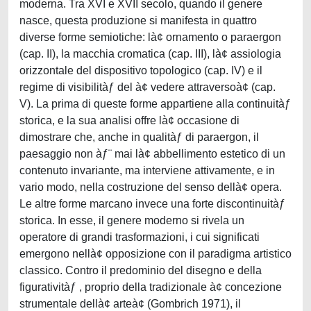
moderna. Tra XVI e XVII secolo, quando il genere
nasce, questa produzione si manifesta in quattro
diverse forme semiotiche: là¢ ornamento o paraergon
(cap. II), la macchia cromatica (cap. III), là¢ assiologia
orizzontale del dispositivo topologico (cap. IV) e il
regime di visibilitàƒ del à¢ vedere attraversoà¢ (cap.
V). La prima di queste forme appartiene alla continuitàƒ
storica, e la sua analisi offre là¢ occasione di
dimostrare che, anche in qualitàƒ di paraergon, il
paesaggio non àƒ¨ mai là¢ abbellimento estetico di un
contenuto invariante, ma interviene attivamente, e in
vario modo, nella costruzione del senso dellà¢ opera.
Le altre forme marcano invece una forte discontinuitàƒ
storica. In esse, il genere moderno si rivela un
operatore di grandi trasformazioni, i cui significati
emergono nellà¢ opposizione con il paradigma artistico
classico. Contro il predominio del disegno e della
figurativitàƒ , proprio della tradizionale à¢ concezione
strumentale dellà¢ arteà¢ (Gombrich 1971), il