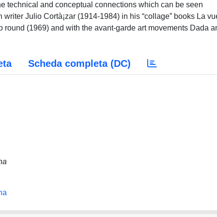
 the technical and conceptual connections which can be seen
writer Julio Cortà¡zar (1914-1984) in his “collage” books La vu
mo round (1969) and with the avant-garde art movements Dada a
eta
Scheda completa (DC)
na
na