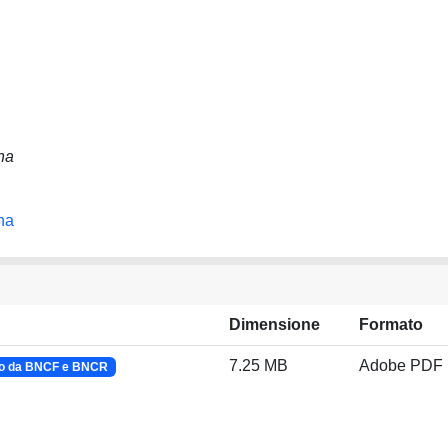
na
na
Dimensione
Formato
7.25 MB
Adobe PDF
lo da BNCF e BNCR