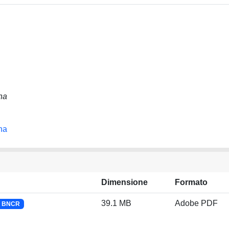
na
na
Dimensione
Formato
39.1 MB
Adobe PDF
e BNCR