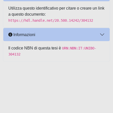
Utilizza questo identificativo per citare o creare un link
a questo documento:
https://hdl.handle.net/20.500.14242/304132
Informazioni
Il codice NBN di questa tesi è
URN:NBN:IT:UNIBO-
304132
Powered by UNITESI
-
about
UNITESI
-
Utilizzo dei cookie
-
Copyright © 2026