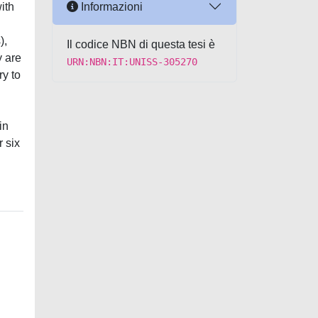
Informazioni
ith
),
Il codice NBN di questa tesi è
y are
URN:NBN:IT:UNISS-305270
ry to
in
r six