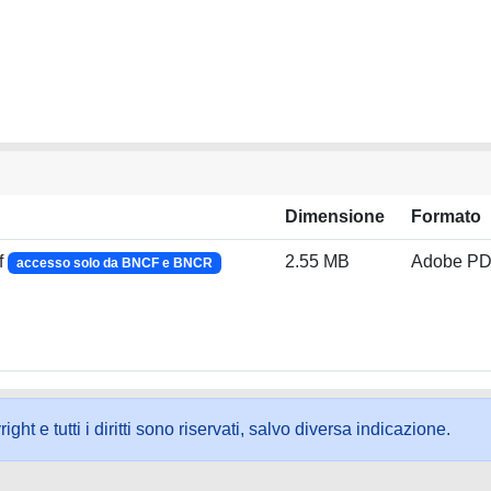
Dimensione
Formato
f
2.55 MB
Adobe P
accesso solo da BNCF e BNCR
ht e tutti i diritti sono riservati, salvo diversa indicazione.