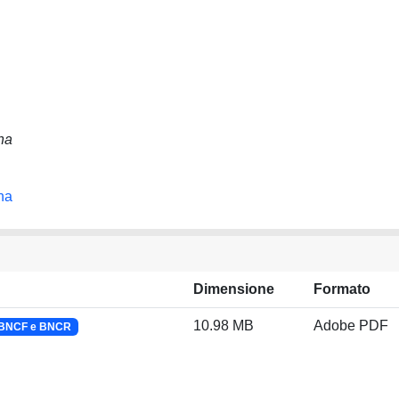
na
na
Dimensione
Formato
10.98 MB
Adobe PDF
a BNCF e BNCR