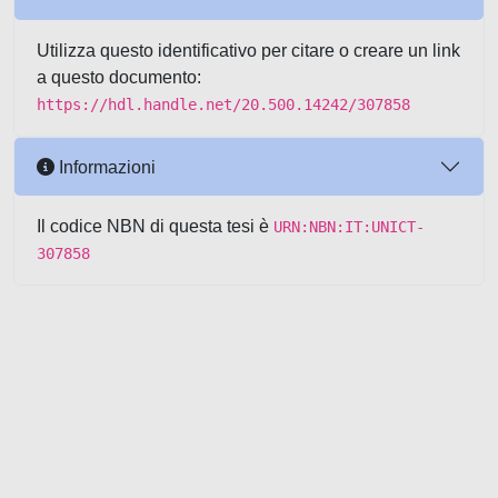
Utilizza questo identificativo per citare o creare un link
a questo documento:
https://hdl.handle.net/20.500.14242/307858
Informazioni
Il codice NBN di questa tesi è
URN:NBN:IT:UNICT-
307858
Powered by UNITESI
-
about
UNITESI
-
Utilizzo dei cookie
-
Copyright © 2026