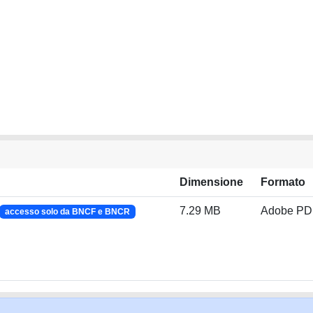
Dimensione
Formato
7.29 MB
Adobe PD
accesso solo da BNCF e BNCR