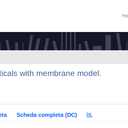
H
ticals with membrane model.
eta
Scheda completa (DC)