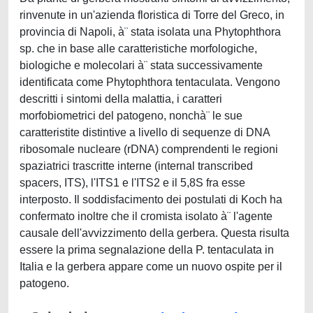
rinvenute in un'azienda floristica di Torre del Greco, in
provincia di Napoli, à¨ stata isolata una Phytophthora
sp. che in base alle caratteristiche morfologiche,
biologiche e molecolari à¨ stata successivamente
identificata come Phytophthora tentaculata. Vengono
descritti i sintomi della malattia, i caratteri
morfobiometrici del patogeno, nonchà¨ le sue
caratteristite distintive a livello di sequenze di DNA
ribosomale nucleare (rDNA) comprendenti le regioni
spaziatrici trascritte interne (internal transcribed
spacers, ITS), l'ITS1 e l'ITS2 e il 5,8S fra esse
interposto. Il soddisfacimento dei postulati di Koch ha
confermato inoltre che il cromista isolato à¨ l'agente
causale dell'avvizzimento della gerbera. Questa risulta
essere la prima segnalazione della P. tentaculata in
Italia e la gerbera appare come un nuovo ospite per il
patogeno.