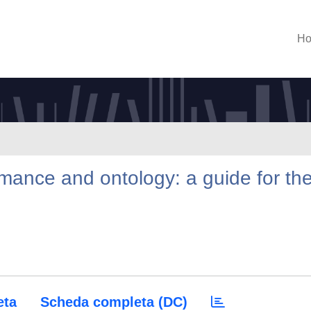
H
rmance and ontology: a guide for th
eta
Scheda completa (DC)