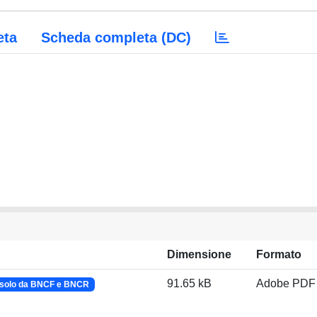
eta
Scheda completa (DC)
Dimensione
Formato
91.65 kB
Adobe PDF
solo da BNCF e BNCR