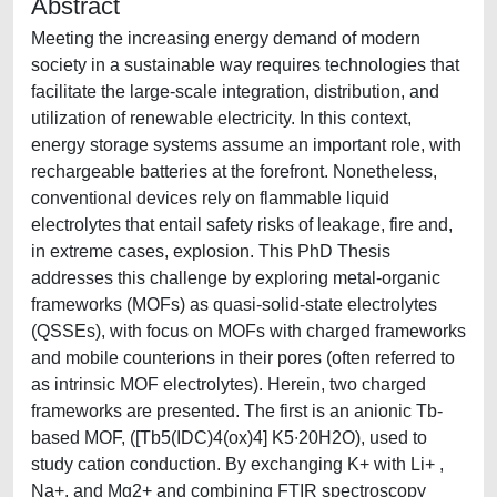
Abstract
Meeting the increasing energy demand of modern
society in a sustainable way requires technologies that
facilitate the large-scale integration, distribution, and
utilization of renewable electricity. In this context,
energy storage systems assume an important role, with
rechargeable batteries at the forefront. Nonetheless,
conventional devices rely on flammable liquid
electrolytes that entail safety risks of leakage, fire and,
in extreme cases, explosion. This PhD Thesis
addresses this challenge by exploring metal-organic
frameworks (MOFs) as quasi-solid-state electrolytes
(QSSEs), with focus on MOFs with charged frameworks
and mobile counterions in their pores (often referred to
as intrinsic MOF electrolytes). Herein, two charged
frameworks are presented. The first is an anionic Tb-
based MOF, ([Tb5(IDC)4(ox)4] K5∙20H2O), used to
study cation conduction. By exchanging K+ with Li+ ,
Na+, and Mg2+ and combining FTIR spectroscopy