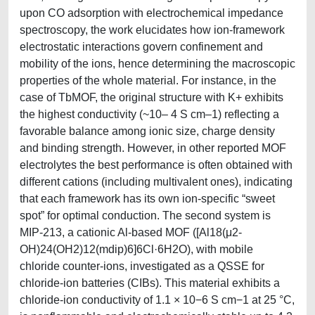
upon CO adsorption with electrochemical impedance
spectroscopy, the work elucidates how ion-framework
electrostatic interactions govern confinement and
mobility of the ions, hence determining the macroscopic
properties of the whole material. For instance, in the
case of TbMOF, the original structure with K+ exhibits
the highest conductivity (~10– 4 S cm–1) reflecting a
favorable balance among ionic size, charge density
and binding strength. However, in other reported MOF
electrolytes the best performance is often obtained with
different cations (including multivalent ones), indicating
that each framework has its own ion-specific “sweet
spot” for optimal conduction. The second system is
MIP-213, a cationic Al-based MOF ([Al18(μ2-
OH)24(OH2)12(mdip)6]6Cl·6H2O), with mobile
chloride counter-ions, investigated as a QSSE for
chloride-ion batteries (CIBs). This material exhibits a
chloride-ion conductivity of 1.1 × 10−6 S cm−1 at 25 °C,