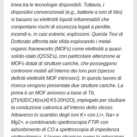
linea tra le tecnologie disponibili. Tuttavia, i
dispositivi convenzionali (e.g., batterie a ioni di litio)
si basano su elettroliti liquidi infiammabili che
comportano rischi di sicurezza legati a perdite,
incendi e, in casi estremi, esplosioni. Questa Tesi di
Dottorato affronta tale sfida esplorando i metal-
organic frameworks (MOFs) come elettroliti a quasi-
solido-stato (QSSEs), con particolare attenzione ai
MOFs dotati di strutture cariche, che posseggono
controioni mobili all’interno dei loro pori (spesso
definiti elettroliti MOF intrinseci). In questo lavoro di
ricerca vengono presentate due strutture cariche. La
prima è un MOF anionico a base di Tb,
([Tb5(IDC)4(ox)4] K5∙20H2O), impiegato per studiare
la conduzione cationica all’interno dello stesso.
Attraverso lo scambio degli ioni K+ con Li+, Na+ e
Mg2+, e combinando spettroscopia FTIR con
adsorbimento di CO a spettroscopia di impedenza
elettrochimica, il lavoro chiarisce come le interazioni