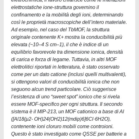
elettrostatiche ione-struttura governino il
confinamento e la mobilità degli ioni, determinando
così le proprietà macroscopiche dell’intero materiale.
Ad esempio, nel caso del TbMOF, la struttura
originale contenente K+ mostra la conducibilità più
elevata (~10–4 S cm–1), il che è indice di un
equilibrio favorevole tra dimensione ionica, densità
di carica e forza di legame. Tuttavia, in altri MOF
elettrolitici riportati in letteratura, è stato osservato
come per un dato catione (inclusi quelli multivalenti),
si ottengono valori di conducibilità ionica che non
seguono alcun trend particolare. Ciò suggerisce
l’esistenza di uno “sweet spot” ionico che si rivela
essere MOF-specifico per ogni struttura. Il secondo
sistema è il MIP-213, un MOF cationico a base di Al
([Al18(μ2- OH)24(OH2)12(mdip)6]6Cl·6H2O),
contenente ioni cloruro mobili come controioni.
Questo è stato investigato come QSSE per batterie a