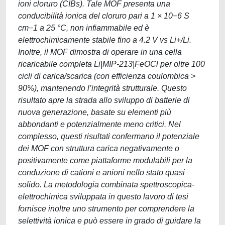
ioni cloruro (CIBs). Tale MOF presenta una
conducibilità ionica del cloruro pari a 1 × 10−6 S
cm−1 a 25 °C, non infiammabile ed è
elettrochimicamente stabile fino a 4.2 V vs Li+/Li.
Inoltre, il MOF dimostra di operare in una cella
ricaricabile completa Li|MIP-213|FeOCl per oltre 100
cicli di carica/scarica (con efficienza coulombica >
90%), mantenendo l’integrità strutturale. Questo
risultato apre la strada allo sviluppo di batterie di
nuova generazione, basate su elementi più
abbondanti e potenzialmente meno critici. Nel
complesso, questi risultati confermano il potenziale
dei MOF con struttura carica negativamente o
positivamente come piattaforme modulabili per la
conduzione di cationi e anioni nello stato quasi
solido. La metodologia combinata spettroscopica-
elettrochimica sviluppata in questo lavoro di tesi
fornisce inoltre uno strumento per comprendere la
selettività ionica e può essere in grado di guidare la