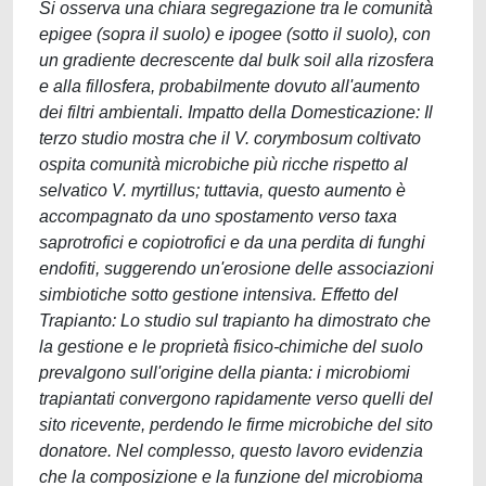
Si osserva una chiara segregazione tra le comunità
epigee (sopra il suolo) e ipogee (sotto il suolo), con
un gradiente decrescente dal bulk soil alla rizosfera
e alla fillosfera, probabilmente dovuto all'aumento
dei filtri ambientali. Impatto della Domesticazione: Il
terzo studio mostra che il V. corymbosum coltivato
ospita comunità microbiche più ricche rispetto al
selvatico V. myrtillus; tuttavia, questo aumento è
accompagnato da uno spostamento verso taxa
saprotrofici e copiotrofici e da una perdita di funghi
endofiti, suggerendo un'erosione delle associazioni
simbiotiche sotto gestione intensiva. Effetto del
Trapianto: Lo studio sul trapianto ha dimostrato che
la gestione e le proprietà fisico-chimiche del suolo
prevalgono sull'origine della pianta: i microbiomi
trapiantati convergono rapidamente verso quelli del
sito ricevente, perdendo le firme microbiche del sito
donatore. Nel complesso, questo lavoro evidenzia
che la composizione e la funzione del microbioma