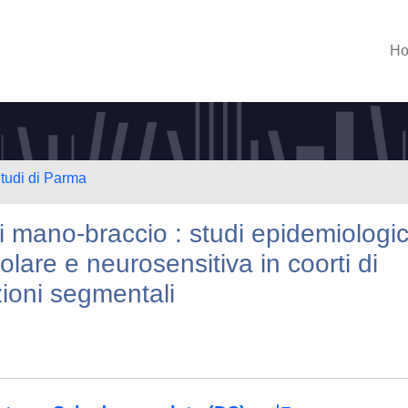
H
Studi di Parma
 mano-braccio : studi epidemiologic
colare e neurosensitiva in coorti di
zioni segmentali