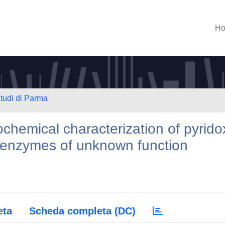
H
Studi di Parma
chemical characterization of pyrido
 enzymes of unknown function
eta
Scheda completa (DC)