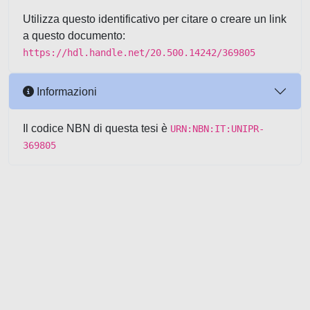
Utilizza questo identificativo per citare o creare un link
a questo documento:
https://hdl.handle.net/20.500.14242/369805
Informazioni
Il codice NBN di questa tesi è
URN:NBN:IT:UNIPR-
369805
Powered by UNITESI
-
about
UNITESI
-
Utilizzo dei cookie
-
Copyright © 2026
Area riservata