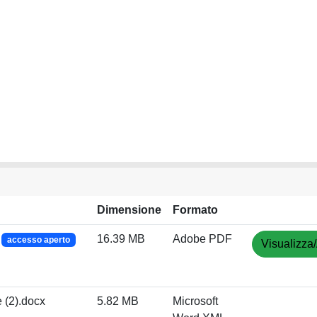
Dimensione
Formato
f
16.39 MB
Adobe PDF
accesso aperto
Visualizza/
(2).docx
5.82 MB
Microsoft