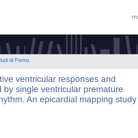
H
Studi di Parma
itive ventricular responses and
 by single ventricular premature
rhythm. An epicardial mapping study 