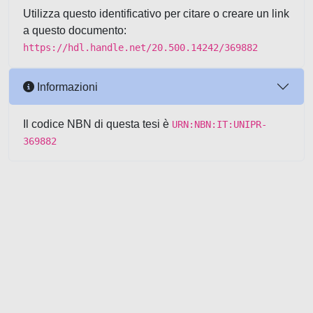
Utilizza questo identificativo per citare o creare un link
a questo documento:
https://hdl.handle.net/20.500.14242/369882
Informazioni
Il codice NBN di questa tesi è
URN:NBN:IT:UNIPR-
369882
Powered by UNITESI
-
about
UNITESI
-
Utilizzo dei cookie
-
Copyright © 2026
Area riservata