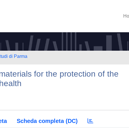
H
Studi di Parma
terials for the protection of the
health
eta
Scheda completa (DC)