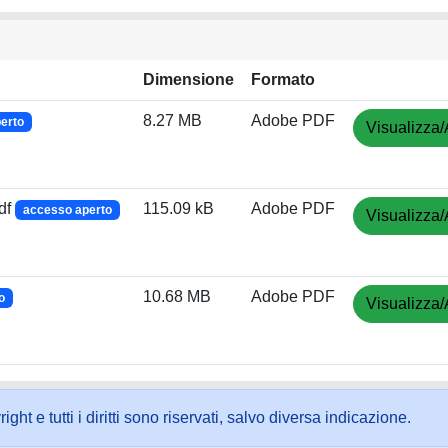
Dimensione
Formato
8.27 MB
Adobe PDF
erto
Visualizza/
df
115.09 kB
Adobe PDF
accesso aperto
Visualizza/
10.68 MB
Adobe PDF
o
Visualizza/
ht e tutti i diritti sono riservati, salvo diversa indicazione.