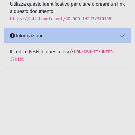
Utilizza questo identificativo per citare o creare un link
a questo documento:
https://hdl.handle.net/20.500.14242/370159
Informazioni
Il codice NBN di questa tesi è
URN:NBN:IT:UNIPR-
370159
Powered by UNITESI
-
about
UNITESI
-
Utilizzo dei cookie
-
Copyright © 2026
Area riservata