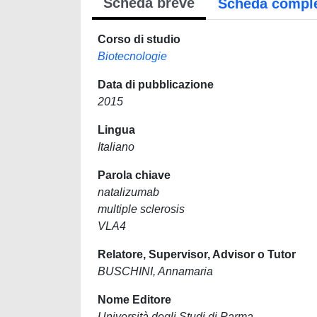
Scheda breve
Scheda compl
Corso di studio
Biotecnologie
Data di pubblicazione
2015
Lingua
Italiano
Parola chiave
natalizumab
multiple sclerosis
VLA4
Relatore, Supervisor, Advisor o Tutor
BUSCHINI, Annamaria
Nome Editore
Università degli Studi di Parma