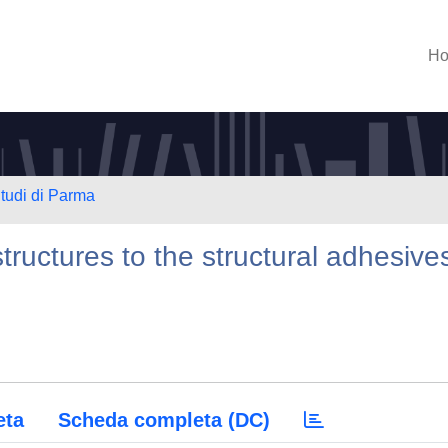
H
Studi di Parma
tructures to the structural adhesive
eta
Scheda completa (DC)