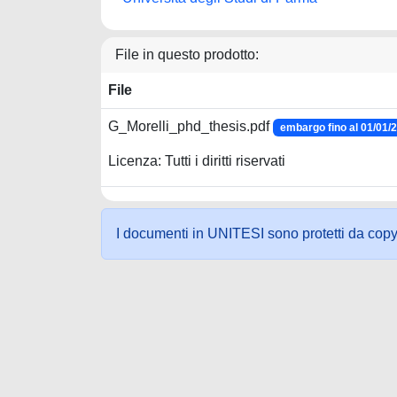
File in questo prodotto:
File
G_Morelli_phd_thesis.pdf
embargo fino al 01/01/
Licenza: Tutti i diritti riservati
I documenti in UNITESI sono protetti da copyrig
Powered by UNITESI
-
about UNITESI
-
Utilizzo dei c