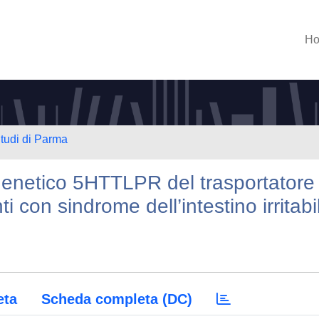
H
Studi di Parma
 genetico 5HTTLPR del trasportatore
i con sindrome dell’intestino irritabi
eta
Scheda completa (DC)