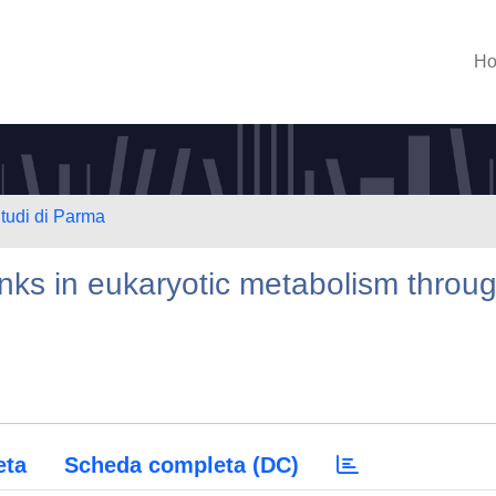
H
Studi di Parma
 links in eukaryotic metabolism throu
eta
Scheda completa (DC)