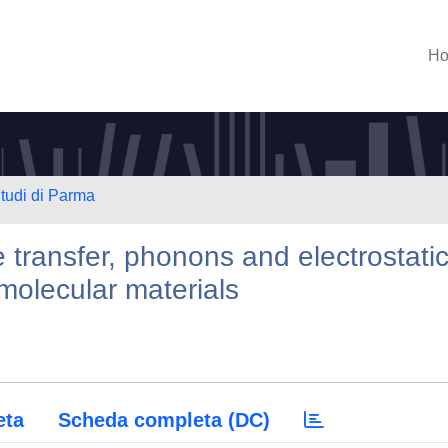
H
Studi di Parma
 transfer, phonons and electrostati
 molecular materials
eta
Scheda completa (DC)