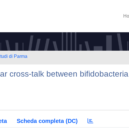
H
Studi di Parma
ar cross-talk between bifidobacteria
eta
Scheda completa (DC)