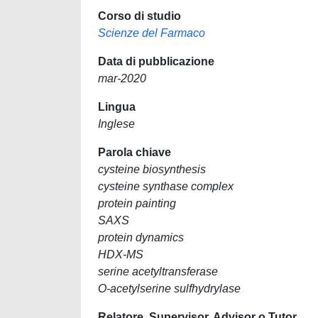
Corso di studio
Scienze del Farmaco
Data di pubblicazione
mar-2020
Lingua
Inglese
Parola chiave
cysteine biosynthesis
cysteine synthase complex
protein painting
SAXS
protein dynamics
HDX-MS
serine acetyltransferase
O-acetylserine sulfhydrylase
Relatore, Supervisor, Advisor o Tutor