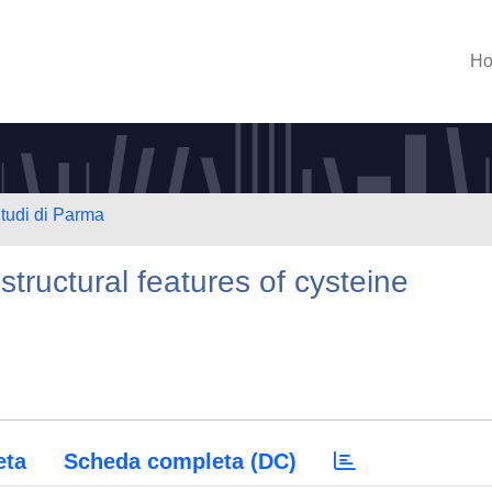
H
Studi di Parma
tructural features of cysteine
eta
Scheda completa (DC)