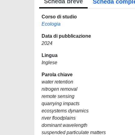
Scheda breve
Scheda compl
Corso di studio
Ecologia
Data di pubblicazione
2024
Lingua
Inglese
Parola chiave
water retention
nitrogen removal
remote sensing
quarrying impacts
ecosystems dynamics
river floodplains
dominant wavelength
suspended particulate matters