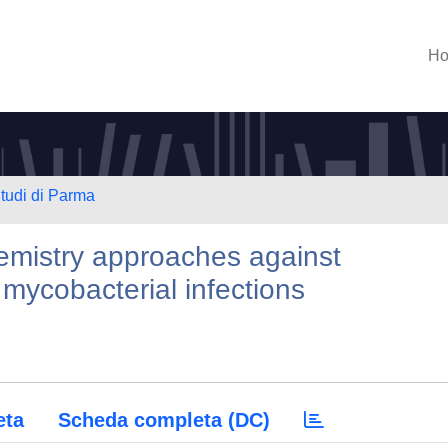
H
Studi di Parma
emistry approaches against
 mycobacterial infections
eta
Scheda completa (DC)