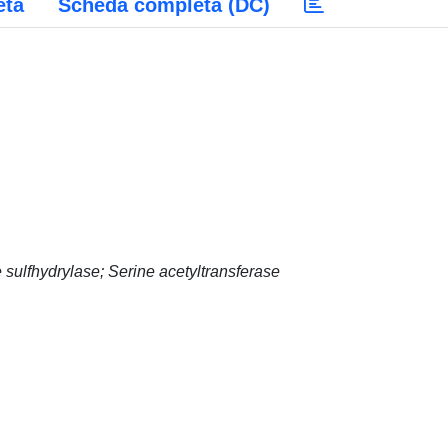
eta
Scheda completa (DC)
 sulfhydrylase; Serine acetyltransferase