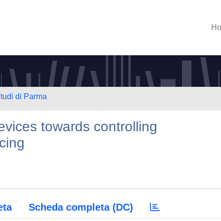
H
Studi di Parma
vices towards controlling
cing
eta
Scheda completa (DC)