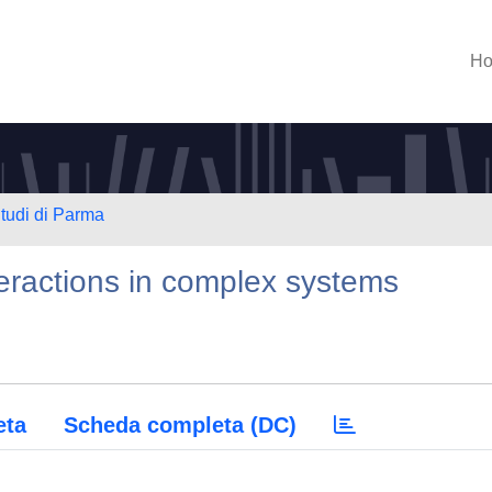
H
Studi di Parma
teractions in complex systems
eta
Scheda completa (DC)