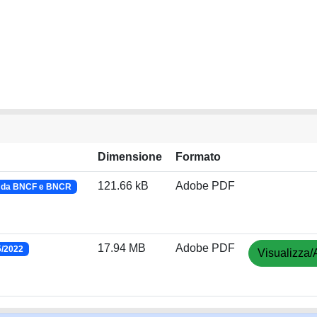
Dimensione
Formato
121.66 kB
Adobe PDF
o da BNCF e BNCR
17.94 MB
Adobe PDF
5/2022
Visualizza/