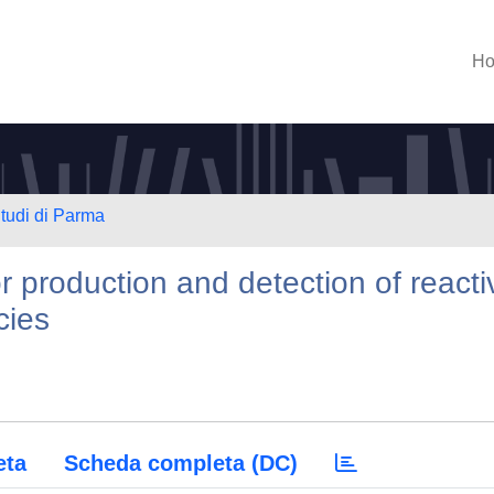
H
Studi di Parma
r production and detection of reacti
cies
eta
Scheda completa (DC)