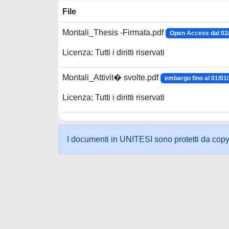
File
Montali_Thesis -Firmata.pdf
Open Access dal 02
Licenza: Tutti i diritti riservati
Montali_Attivit� svolte.pdf
embargo fino al 01/01
Licenza: Tutti i diritti riservati
I documenti in UNITESI sono protetti da copyrig
Powered by UNITESI
-
about UNITESI
-
Utilizzo dei c