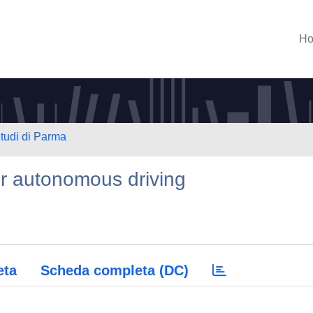
H
Studi di Parma
or autonomous driving
eta
Scheda completa (DC)