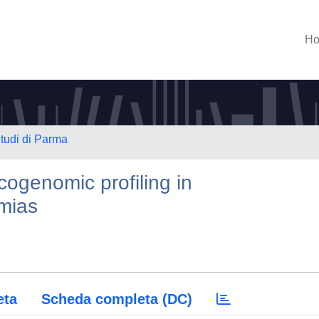
H
Studi di Parma
ogenomic profiling in
emias
eta
Scheda completa (DC)