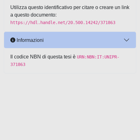
Utilizza questo identificativo per citare o creare un link
a questo documento:
https://hdl.handle.net/20.500.14242/371863
Informazioni
Il codice NBN di questa tesi è
URN:NBN:IT:UNIPR-
371863
Powered by UNITESI
-
about
UNITESI
-
Utilizzo dei cookie
-
Copyright © 2026
Area riservata