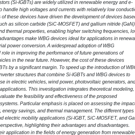
stors (Si-IGBTs) are widely utilized in renewable energy and e-
 to handle high voltages and currents with relatively low conduct
s of these devices have driven the development of devices base
h as silicon carbide (SiC-MOSFET) and gallium nitride (GaN)
and thermal properties, enabling higher switching frequencies, l
 advantages make WBG devices ideal for applications in renewa
strial power conversion. A widespread adoption of WBG
 role in improving the performance of future generations of
cles in the near future. However, the cost of these devices
GBTs by a significant margin. To speed up the introduction of W
 converter structures that combine Si-IGBTs and WBG devices to
use in electric vehicles, wind power, photovoltaic generators, an
lications. This investigation integrates theoretical modeling,
valuate the feasibility and effectiveness of the proposed
systems. Particular emphasis is placed on assessing the impact
, energy savings, and thermal management. The different types 
d electric mobility applications (Si-IGBT, SiC-MOSFET, and G
perspective, highlighting their advantages and disadvantages.
ir application in the fields of energy generation from renewable