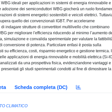
i WBG ideali per applicazioni in sistemi di energia rinnovabile e
ente adozione dei semiconduttori WBG giocherà un ruolo fondame
zioni di sistemi energetici sostenibili e veicoli elettrici. Tuttavia
 supera quello dei convenzionali IGBT. Per accelerarne
lo di indagare strutture di convertitori multilivello che combinano
vi WBG per migliorare l'efficienza riducendo al minimo l’aumento d
a, simulazione e convalida sperimentale per valutare la fattibilit
 di conversione di potenza. Particolare enfasi è posta sulla
ti su efficienza, costi, risparmio energetico e gestione termica. I
i nelle applicazioni di energia rinnovabile e mobilità elettrica (Si-
izzati da una prospettiva fisica, evidenziandone vantaggi e
sentati gli studi sperimentali condotti al fine di dimostrare la
eta
Scheda completa (DC)
TO CLIMATICO