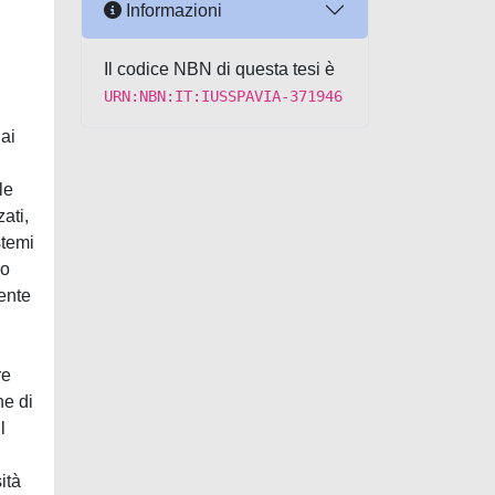
Informazioni
l
Il codice NBN di questa tesi è
URN:NBN:IT:IUSSPAVIA-371946
dai
le
ati,
stemi
ro
ente
re
he di
l
ità