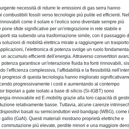
urgente necessità di ridurre le emissioni di gas serra hanno
 combustibili fossili verso tecnologie più pulite ed efficienti. Ne
 rinnovabili come il solare e l'eolico sono diventate sempre più
te pone sfide significative per un'integrazione in rete stabile e
trasporti sta subendo una trasformazione simile, con il passaggio 
soluzioni di mobilità elettrica mirate a raggiungere un trasporto
applicazioni, l'elettronica di potenza svolge un ruolo fondamenta
n accumulo efficienti dell'energia. Attraverso convertitori avanz
di potenza garantisce un'interazione fluida tra fonti rinnovabili, si
 l'efficienza complessiva, l'affidabilità e la flessibilità nell'inte
i progressi di questa tecnologia hanno migliorato significativam
riducendo progressivamente i costi e aumentando al contempo
tor bipolari a gate isolato a base di silicio (Si-IGBT) sono
ergia rinnovabile ed E-mobility grazie alla loro capacità di gesti
nduzione relativamente basse. Tuttavia, alcune carenze intrinsec
i dispositivi basati su semiconduttori wid-bandgap (WBG), come i
i gallio (GaN). Questi materiali mostrano proprietà elettriche e
i commutazione più elevate, perdite minori e una maggiore dens