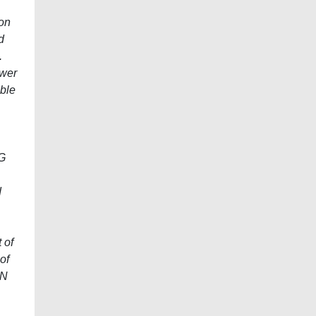
ion
d
.
ower
ble
BG
d
 of
of
aN