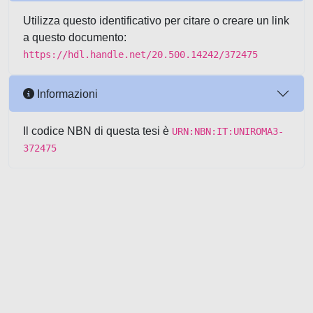
Utilizza questo identificativo per citare o creare un link
a questo documento:
https://hdl.handle.net/20.500.14242/372475
Informazioni
Il codice NBN di questa tesi è
URN:NBN:IT:UNIROMA3-
372475
Powered by UNITESI
-
about
UNITESI
-
Utilizzo dei cookie
-
Copyright © 2026
Area riservata