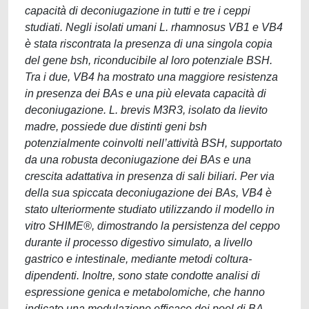
capacità di deconiugazione in tutti e tre i ceppi
studiati. Negli isolati umani L. rhamnosus VB1 e VB4
è stata riscontrata la presenza di una singola copia
del gene bsh, riconducibile al loro potenziale BSH.
Tra i due, VB4 ha mostrato una maggiore resistenza
in presenza dei BAs e una più elevata capacità di
deconiugazione. L. brevis M3R3, isolato da lievito
madre, possiede due distinti geni bsh
potenzialmente coinvolti nell’attività BSH, supportato
da una robusta deconiugazione dei BAs e una
crescita adattativa in presenza di sali biliari. Per via
della sua spiccata deconiugazione dei BAs, VB4 è
stato ulteriormente studiato utilizzando il modello in
vitro SHIME®, dimostrando la persistenza del ceppo
durante il processo digestivo simulato, a livello
gastrico e intestinale, mediante metodi coltura-
dipendenti. Inoltre, sono state condotte analisi di
espressione genica e metabolomiche, che hanno
indicato una modulazione efficace dei pool di BA