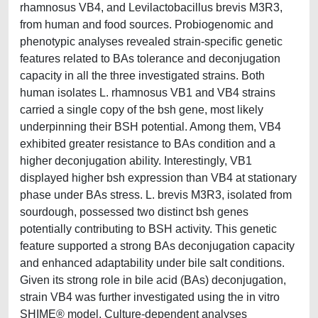
rhamnosus VB4, and Levilactobacillus brevis M3R3,
from human and food sources. Probiogenomic and
phenotypic analyses revealed strain-specific genetic
features related to BAs tolerance and deconjugation
capacity in all the three investigated strains. Both
human isolates L. rhamnosus VB1 and VB4 strains
carried a single copy of the bsh gene, most likely
underpinning their BSH potential. Among them, VB4
exhibited greater resistance to BAs condition and a
higher deconjugation ability. Interestingly, VB1
displayed higher bsh expression than VB4 at stationary
phase under BAs stress. L. brevis M3R3, isolated from
sourdough, possessed two distinct bsh genes
potentially contributing to BSH activity. This genetic
feature supported a strong BAs deconjugation capacity
and enhanced adaptability under bile salt conditions.
Given its strong role in bile acid (BAs) deconjugation,
strain VB4 was further investigated using the in vitro
SHIME® model. Culture-dependent analyses