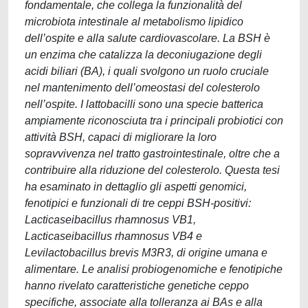
fondamentale, che collega la funzionalità del
microbiota intestinale al metabolismo lipidico
dell’ospite e alla salute cardiovascolare. La BSH è
un enzima che catalizza la deconiugazione degli
acidi biliari (BA), i quali svolgono un ruolo cruciale
nel mantenimento dell’omeostasi del colesterolo
nell’ospite. I lattobacilli sono una specie batterica
ampiamente riconosciuta tra i principali probiotici con
attività BSH, capaci di migliorare la loro
sopravvivenza nel tratto gastrointestinale, oltre che a
contribuire alla riduzione del colesterolo. Questa tesi
ha esaminato in dettaglio gli aspetti genomici,
fenotipici e funzionali di tre ceppi BSH-positivi:
Lacticaseibacillus rhamnosus VB1,
Lacticaseibacillus rhamnosus VB4 e
Levilactobacillus brevis M3R3, di origine umana e
alimentare. Le analisi probiogenomiche e fenotipiche
hanno rivelato caratteristiche genetiche ceppo
specifiche, associate alla tolleranza ai BAs e alla