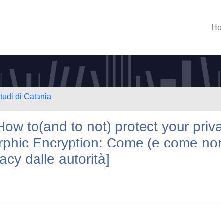
H
tudi di Catania
ow to(and to not) protect your priv
orphic Encryption: Come (e come no
acy dalle autorità]