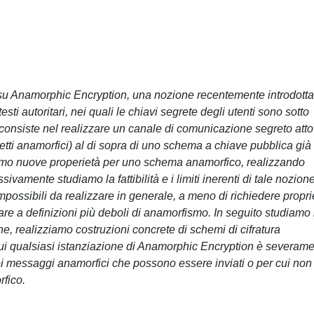
io su Anamorphic Encryption, una nozione recentemente introdotta
sti autoritari, nei quali le chiavi segrete degli utenti sono sotto
 consiste nel realizzare un canale di comunicazione segreto atto
tti anamorfici) al di sopra di uno schema a chiave pubblica già 
ciamo nuove properietà per uno schema anamorfico, realizzando
vamente studiamo la fattibilità e i limiti inerenti di tale nozione
possibili da realizzare in generale, a meno di richiedere propri
are a definizioni più deboli di anamorfismo. In seguito studiamo 
fine, realizziamo costruzioni concrete di schemi di cifratura
i qualsiasi istanziazione di Anamorphic Encryption è severam
ei messaggi anamorfici che possono essere inviati o per cui non
rfico.