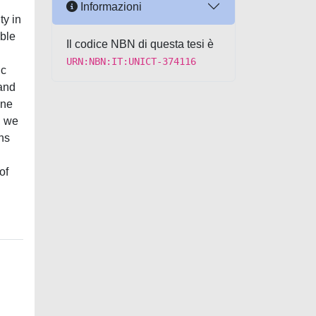
Informazioni
ty in
able
Il codice NBN di questa tesi è
URN:NBN:IT:UNICT-374116
ic
 and
one
, we
ons
of