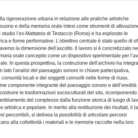
lla rigenerazione urbana in relazione alle pratiche artistiche
suono e della memoria orale intesi come strumenti di attivazion
i studio l’ex-Mattatoio di Testaccio (Roma) e ha esplorato le
rica e forme performative. L'obiettivo centrale è stato quello di off
averso la dimensione dell'ascolto. Il lavoro si è concretizzato ne
emoria orale concepito come un dispositivo sperimentale per l’av
ale. In questa prospettiva, la costruzione dell'archivio ha integr
n lato l'analisi del paesaggio sonoro in chiave partecipativa,
 comunità locali e dei soggetti coinvolti nelle forme di riuso,
 come componente integrante del paesaggio sonoro e dell’eredità
 ricostruire le trasformazioni socioculturali del sito, ricomponendo
 cambiamento del complesso dalla funzione storica di luogo di la
artistica e popolare. In merito alla restituzione dei risultati, il l
si percorribili, si delinea la possibilità di articolare percorsi
scano alla collettività i materiali e le memorie raccolte nella loro