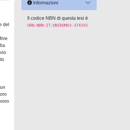
Informazioni
Il codice NBN di questa tesi è
e del
URN:NBN:IT:UNIROMA3-374193
rire
lla
vio
ato
 un
voro
avoro