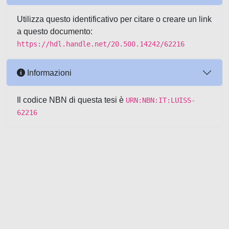
Utilizza questo identificativo per citare o creare un link
a questo documento:
https://hdl.handle.net/20.500.14242/62216
Informazioni
Il codice NBN di questa tesi è
URN:NBN:IT:LUISS-
62216
Powered by UNITESI
-
about
UNITESI
-
Utilizzo dei cookie
-
Copyright © 2026