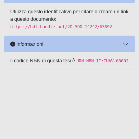
Utilizza questo identificativo per citare o creare un link
a questo documento:
https://hdl.handle.net/20.500.14242/63692
Informazioni
Il codice NBN di questa tesi è
URN:NBN:IT:IUAV-63692
Powered by UNITESI
-
about
UNITESI
-
Utilizzo dei cookie
-
Copyright © 2026
Area riservata